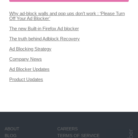
Why ad-block walls and pop ups don’t work : ‘Please Turn
Off Your Ad Blocker’
The new Built-in Firefox Ad blocker
The truth behind Adblock Recovery
Ad Blocking Strategy
Company News
Ad Blocker Updates
Product Updates
ABOUT
CAREERS
BLOG
TERMS OF SERVICE